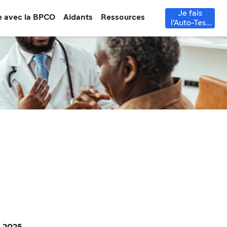
Je fais
e avec la BPCO
Aidants
Ressources
l'Auto-Test
BPCO