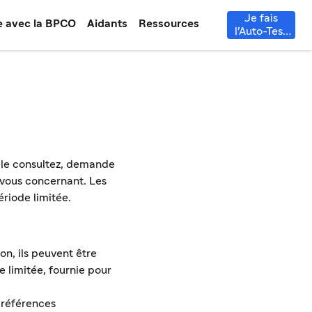
Je fais
e avec la BPCO
Aidants
Ressources
l'Auto-Test
BPCO
s le consultez, demande
 vous concernant. Les
riode limitée.
on, ils peuvent être
 limitée, fournie pour
préférences