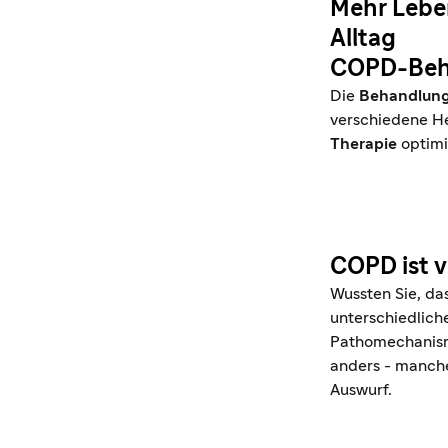
Mehr Leben
Alltag
COPD-Beha
Die
Behandlung
verschiedene He
Therapie
optimi
COPD ist vi
Wussten Sie, da
unterschiedlic
Pathomechanisme
anders - manch
Auswurf.