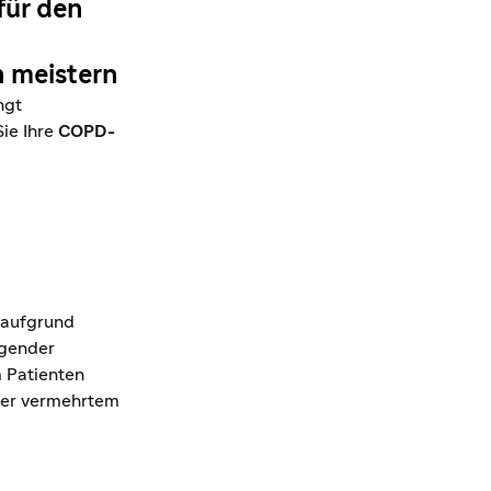
für den
 meistern
ngt
ie Ihre
COPD-
 aufgrund
egender
m Patienten
der vermehrtem