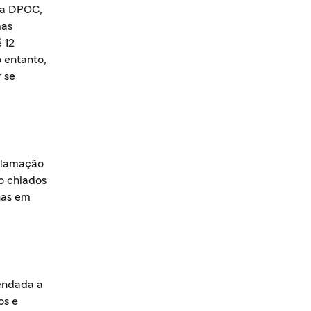
da DPOC,
mas
 12
o entanto,
 se
nflamação
o chiados
nas em
endada a
os e