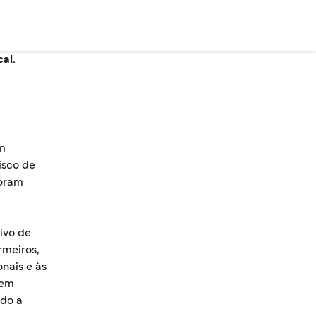
al.
em
isco de
ioram
ivo de
rmeiros,
onais e às
gem
ndo a