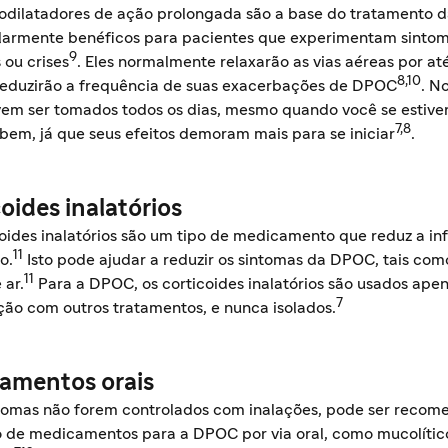
odilatadores de ação prolongada são a base do tratamento 
ularmente benéficos para pacientes que experimentam sinto
9
 ou crises
. Eles normalmente relaxarão as vias aéreas por até
8,10
 reduzirão a frequência de suas exacerbações de DPOC
. N
vem ser tomados todos os dias, mesmo quando você se estiver
7,8
bem, já que seus efeitos demoram mais para se iniciar
.
oides inalatórios
coides inalatórios são um tipo de medicamento que reduz a i
11
o.
Isto pode ajudar a reduzir os sintomas da DPOC, tais com
11
 ar.
Para a DPOC, os corticoides inalatórios são usados ape
7
ão com outros tratamentos, e nunca isolados.
amentos orais
ntomas não forem controlados com inalações, pode ser recom
ão de medicamentos para a DPOC por via oral, como mucolític