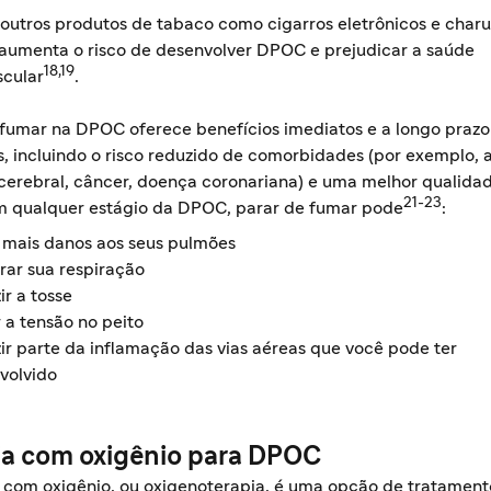
 outros produtos de tabaco como cigarros eletrônicos e charu
umenta o risco de desenvolver DPOC e prejudicar a saúde
18,19
scular
.
 fumar na DPOC oferece benefícios imediatos e a longo prazo
, incluindo o risco reduzido de comorbidades (por exemplo, 
 cerebral, câncer, doença coronariana) e uma melhor qualida
21-23
m qualquer estágio da DPOC, parar de fumar pode
:
r mais danos aos seus pulmões
rar sua respiração
r a tosse
r a tensão no peito
ir parte da inflamação das vias aéreas que você pode ter
volvido
ia com oxigênio para DPOC
a com oxigênio, ou oxigenoterapia, é uma opção de tratament