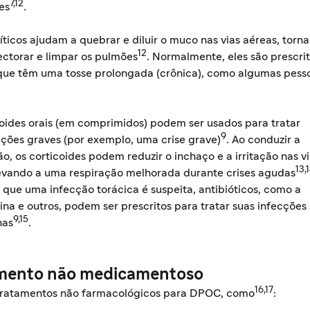
7,12
es
.
ticos ajudam a quebrar e diluir o muco nas vias aéreas, torn
12
ectorar e limpar os pulmões
. Normalmente, eles são prescri
que têm uma tosse prolongada (crônica), como algumas pes
coides orais (em comprimidos) podem ser usados para tratar
9
ções graves (por exemplo, uma crise grave)
. Ao conduzir a
o, os corticoides podem reduzir o inchaço e a irritação nas v
13,
levando a uma respiração melhorada durante crises agudas
que uma infecção torácica é suspeita, antibióticos, como a
ina e outros, podem ser prescritos para tratar suas infecções
9,15
nas
.
mento não medicamentoso
16,17
tratamentos não farmacológicos para DPOC, como
: