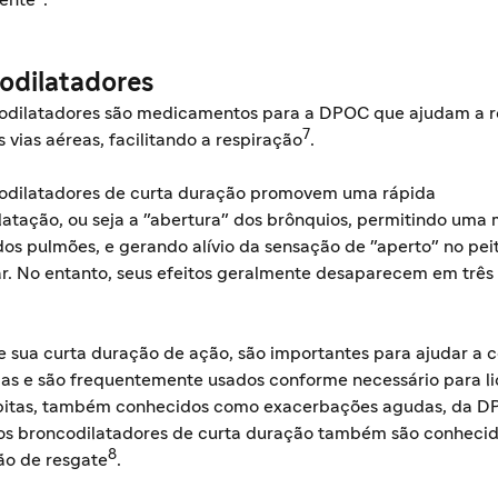
ente
.
odilatadores
odilatadores são medicamentos para a DPOC que ajudam a r
7
s vias aéreas, facilitando a respiração
.
odilatadores de curta duração promovem uma rápida
latação, ou seja a "abertura" dos brônquios, permitindo uma 
dos pulmões, e gerando alívio da sensação de "aperto" no pei
ar. No entanto, seus efeitos geralmente desaparecem em três 
 sua curta duração de ação, são importantes para ajudar a c
mas e são frequentemente usados conforme necessário para l
úbitas, também conhecidos como exacerbações agudas, da 
, os broncodilatadores de curta duração também são conheci
8
o de resgate
.