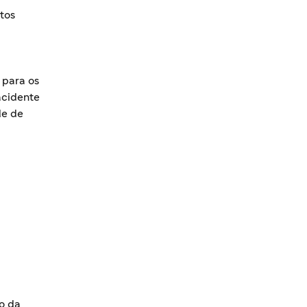
tos
 para os
acidente
de de
o da