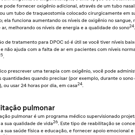
 pode fornecer oxigênio adicional, através de um tubo nasal 
ou um tubo de traqueostomia colocado cirurgicamente em s
o; ela funciona aumentando os níveis de oxigênio no sangue, 
24
e ar, melhorando os níveis de energia e a qualidade do sono
o de tratamento para DPOC só é útil se você tiver níveis bai
 e não ajuda com a falta de ar em pacientes com níveis norma
25
.
ico prescrever uma terapia com oxigênio, você pode adminis
 quantidades quando precisar (por exemplo, durante o sono
24
), ou usar 24 horas por dia, em casa
.
litação pulmonar
itação pulmonar é um programa médico supervisionado proje
26
 a sua qualidade de vida
. Este tipo de reabilitação se conc
a sua saúde física e educação, e fornecer apoio emocional e