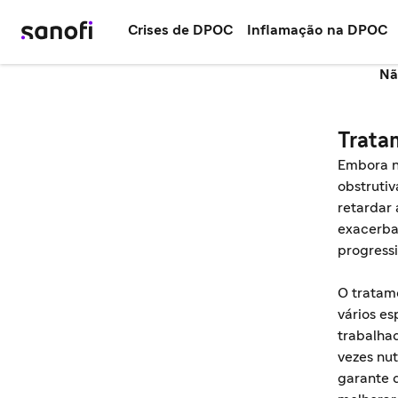
Crises de DPOC
Inflamação na DPOC
Nã
Trata
Embora n
obstruti
retardar 
exacerb
progress
O tratam
vários es
trabalhad
vezes nut
garante 