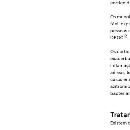
corticoid
Os mucolí
fácil exp
pessoas 
12
DPOC
.
Os corti
exacerba
inflamaçã
aéreas, 
casos em 
azitromic
bacteria
Trata
Existem 