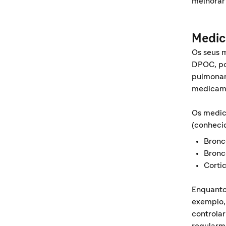
melhorar
Medic
Os seus 
DPOC, poi
pulmona
medicame
Os medic
(conheci
Bronc
Bronc
Cortic
Enquanto
exemplo,
controla