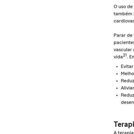
O uso de
também a
cardiova
Parar de
pacientes
vascular
21
vida
. E
Evita
Melho
Reduzi
Alivia
Reduz
desen
Terap
A terapi