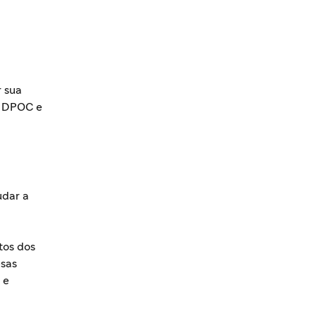
r sua
da DPOC e
udar a
tos dos
esas
 e