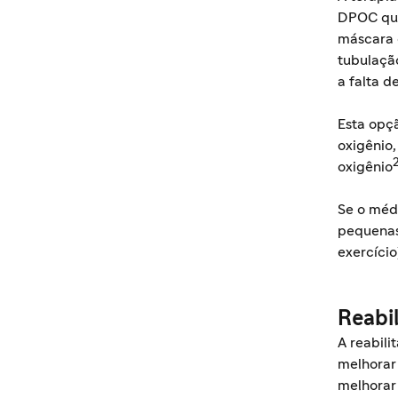
DPOC que
máscara 
tubulaçã
a falta d
Esta opçã
oxigênio,
oxigênio
Se o méd
pequenas
exercício
Reabi
A reabil
melhorar
melhorar 