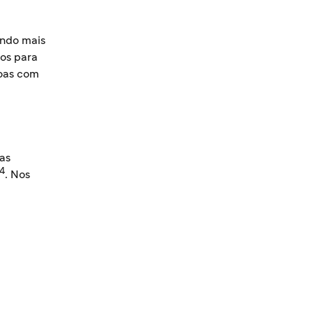
ando mais
tos para
soas com
ias
14
. Nos