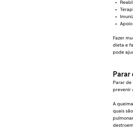
Reabi
Terap
Imuni
Apoio 
Fazer mud
dieta e f
pode aju
Parar
Parar de
prevenir
A queima
quais são
pulmonar
destroem