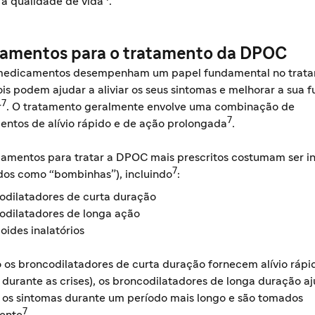
 a qualidade de vida
.
amentos para o tratamento da DPOC
medicamentos desempenham um papel fundamental no trat
s podem ajudar a aliviar os seus sintomas e melhorar a sua 
7
r
. O tratamento geralmente envolve uma combinação de
7
ntos de alívio rápido e de ação prolongada
.
amentos para tratar a DPOC mais prescritos costumam ser in
7
dos como “bombinhas”), incluindo
:
odilatadores de curta duração
odilatadores de longa ação
oides inalatórios
 os broncodilatadores de curta duração fornecem alívio rápi
 durante as crises), os broncodilatadores de longa duração a
r os sintomas durante um período mais longo e são tomados
7