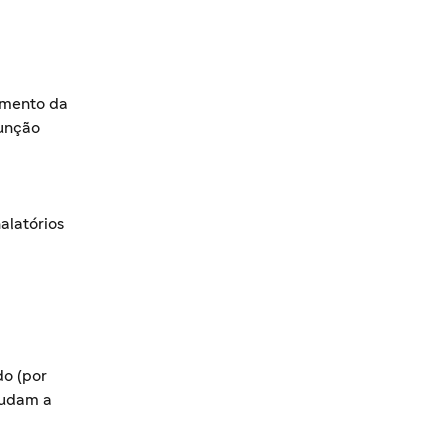
amento da
função
alatórios
do (por
judam a