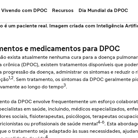
Vivendo com DPOC
Recursos
Dia Mundial da DPOC
o é um paciente real. Imagem criada com Inteligência Artific
mentos e medicamentos para DPOC
ão exista atualmente nenhuma cura para a doença pulmonar
va crônica (DPOC), existem tratamentos disponíveis que pod
a progressão da doença, administrar os sintomas e reduzir o r
1,2
ação
. Sem tratamento, os sintomas da DPOC geralmente p
3
ivamente ao longo do tempo
.
ento da DPOC envolve frequentemente um esforço colaborat
pecialistas em saúde, incluindo, médicos especializados, enfe
ores sociais, fisioterapeutas, psicólogos, terapeutas ocupaci
4-6
ricionistas ou profissionais de saúde mental
. Esta aborda
que o tratamento seja adaptado às suas necessidades, ajuda
4