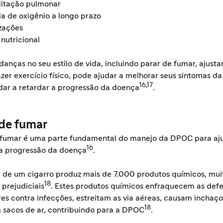
litação pulmonar
ia de oxigênio a longo prazo
zações
nutricional
anças no seu estilo de vida, incluindo parar de fumar, ajusta
azer exercício físico, pode ajudar a melhorar seus sintomas 
16,17
dar a retardar a progressão da doença
.
 de fumar
 fumar é uma parte fundamental do manejo da DPOC para aj
16
 a progressão da doença
.
 de um cigarro produz mais de 7.000 produtos químicos, mui
18
 prejudiciais
. Estes produtos químicos enfraquecem as def
es contra infecções, estreitam as via aéreas, causam inchaço
18
 sacos de ar, contribuindo para a DPOC
.