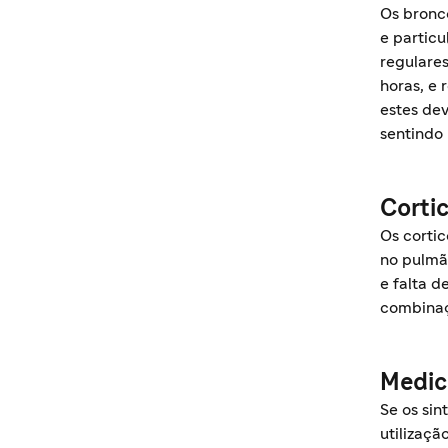
Os bronc
e partic
regulares
horas, e
estes de
sentindo 
Cortic
Os corti
no pulmã
e falta de
combinaç
Medic
Se os si
utilizaç