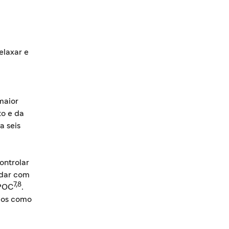
elaxar e
maior
to e da
a seis
ontrolar
idar com
7,8
DPOC
.
dos como