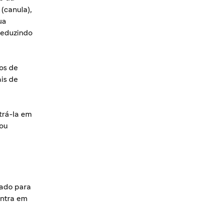
(canula),
ua
reduzindo
.
xos de
is de
trá-la em
 ou
tado para
entra em