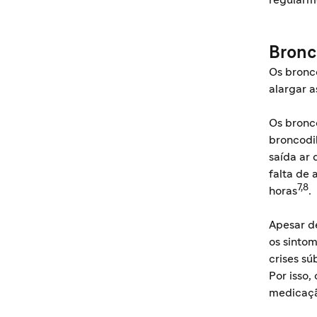
regularm
Bronc
Os bronc
alargar a
Os bronc
broncodi
saída ar 
falta de 
7,8
horas
.
Apesar de
os sinto
crises s
Por isso
medicaçã